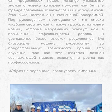
Он предоставил нашей команде уникальные
знания и навыки, которые помогут нам быть в
тренде современных технологий и инструментов.
Это было настоящей интенсивной программой.
Под руководством преподавателя мы смогли
углубить свои знания, а также приобрести новые
навыки, которые непременно помогут нам в
повышении эффективности работы и
достижении более высоких результатов. Мы
благодарны нашему руководству за
предоставленную возможность пройти это
обучение, так как это является важной
составляющей нашего развития и роста как
профессионалов.
«Обучение персонала – залог успеха компании»